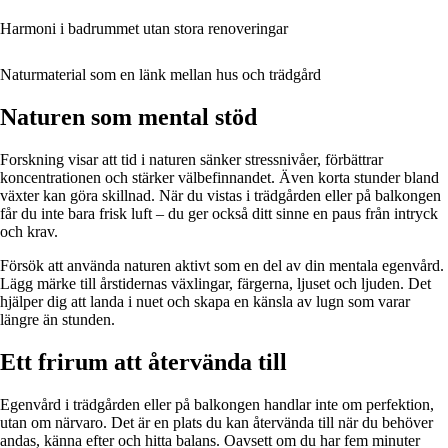
Harmoni i badrummet utan stora renoveringar
Naturmaterial som en länk mellan hus och trädgård
Naturen som mental stöd
Forskning visar att tid i naturen sänker stressnivåer, förbättrar
koncentrationen och stärker välbefinnandet. Även korta stunder bland
växter kan göra skillnad. När du vistas i trädgården eller på balkongen
får du inte bara frisk luft – du ger också ditt sinne en paus från intryck
och krav.
Försök att använda naturen aktivt som en del av din mentala egenvård.
Lägg märke till årstidernas växlingar, färgerna, ljuset och ljuden. Det
hjälper dig att landa i nuet och skapa en känsla av lugn som varar
längre än stunden.
Ett frirum att återvända till
Egenvård i trädgården eller på balkongen handlar inte om perfektion,
utan om närvaro. Det är en plats du kan återvända till när du behöver
andas, känna efter och hitta balans. Oavsett om du har fem minuter