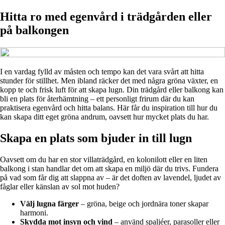
Hitta ro med egenvård i trädgården eller
på balkongen
I en vardag fylld av måsten och tempo kan det vara svårt att hitta
stunder för stillhet. Men ibland räcker det med några gröna växter, en
kopp te och frisk luft för att skapa lugn. Din trädgård eller balkong kan
bli en plats för återhämtning – ett personligt frirum där du kan
praktisera egenvård och hitta balans. Här får du inspiration till hur du
kan skapa ditt eget gröna andrum, oavsett hur mycket plats du har.
Skapa en plats som bjuder in till lugn
Oavsett om du har en stor villaträdgård, en kolonilott eller en liten
balkong i stan handlar det om att skapa en miljö där du trivs. Fundera
på vad som får dig att slappna av – är det doften av lavendel, ljudet av
fåglar eller känslan av sol mot huden?
Välj lugna färger
– gröna, beige och jordnära toner skapar
harmoni.
Skydda mot insyn och vind
– använd spaljéer, parasoller eller