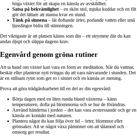
höga växter för att skapa en känsla av avskildhet.
Satsa på bekvämlighet
– en skön stol, mjuka kuddar och en filt
gör det lättare att stanna kvar en stund.
Tänk på sinnena
– låt doftande örter, porlande vatten eller små
ljusslingor bidra till stämningen.
Det viktigaste är att platsen känns som din – ett utrymme där du kan
andas djupt och släppa dagens krav.
Egenvård genom gröna rutiner
Att ta hand om växter kan vara en form av meditation. När du vattnar,
beskär eller planterar nytt tvingas du att vara närvarande i stunden. Det
är en stillsam rytm som ger ro i sinnet och en känsla av mening.
Prova att göra trädgårdsarbetet till en del av din egenvård:
Börja dagen med en liten runda bland växterna – känn
temperaturen, dofta på blommorna och se hur de förändras.
Använd händerna i jorden – det kan vara avstressande och ge en
känsla av kontakt med naturen.
Plantera något du kan följa över tid – örter, blommor eller
grönsaker. Att se något växa påminner om att tålamod och
omsorg ger resultat.