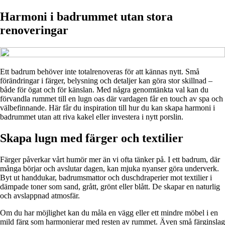
Harmoni i badrummet utan stora
renoveringar
Ett badrum behöver inte totalrenoveras för att kännas nytt. Små
förändringar i färger, belysning och detaljer kan göra stor skillnad –
både för ögat och för känslan. Med några genomtänkta val kan du
förvandla rummet till en lugn oas där vardagen får en touch av spa och
välbefinnande. Här får du inspiration till hur du kan skapa harmoni i
badrummet utan att riva kakel eller investera i nytt porslin.
Skapa lugn med färger och textilier
Färger påverkar vårt humör mer än vi ofta tänker på. I ett badrum, där
många börjar och avslutar dagen, kan mjuka nyanser göra underverk.
Byt ut handdukar, badrumsmattor och duschdraperier mot textilier i
dämpade toner som sand, grått, grönt eller blått. De skapar en naturlig
och avslappnad atmosfär.
Om du har möjlighet kan du måla en vägg eller ett mindre möbel i en
mild färg som harmonierar med resten av rummet. Även små färginslag