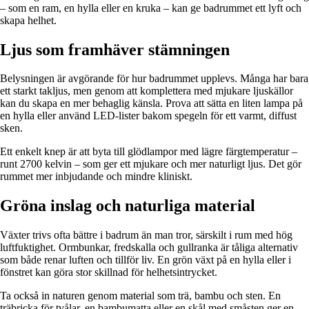
– som en ram, en hylla eller en kruka – kan ge badrummet ett lyft och
skapa helhet.
Ljus som framhäver stämningen
Belysningen är avgörande för hur badrummet upplevs. Många har bara
ett starkt takljus, men genom att komplettera med mjukare ljuskällor
kan du skapa en mer behaglig känsla. Prova att sätta en liten lampa på
en hylla eller använd LED-lister bakom spegeln för ett varmt, diffust
sken.
Ett enkelt knep är att byta till glödlampor med lägre färgtemperatur –
runt 2700 kelvin – som ger ett mjukare och mer naturligt ljus. Det gör
rummet mer inbjudande och mindre kliniskt.
Gröna inslag och naturliga material
Växter trivs ofta bättre i badrum än man tror, särskilt i rum med hög
luftfuktighet. Ormbunkar, fredskalla och gullranka är tåliga alternativ
som både renar luften och tillför liv. En grön växt på en hylla eller i
fönstret kan göra stor skillnad för helhetsintrycket.
Ta också in naturen genom material som trä, bambu och sten. En
träbricka för tvålar, en bambumatta eller en skål med småsten ger en