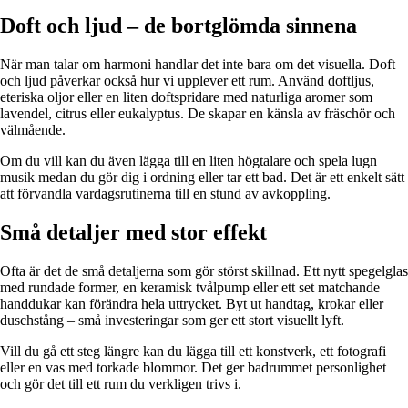
Doft och ljud – de bortglömda sinnena
När man talar om harmoni handlar det inte bara om det visuella. Doft
och ljud påverkar också hur vi upplever ett rum. Använd doftljus,
eteriska oljor eller en liten doftspridare med naturliga aromer som
lavendel, citrus eller eukalyptus. De skapar en känsla av fräschör och
välmående.
Om du vill kan du även lägga till en liten högtalare och spela lugn
musik medan du gör dig i ordning eller tar ett bad. Det är ett enkelt sätt
att förvandla vardagsrutinerna till en stund av avkoppling.
Små detaljer med stor effekt
Ofta är det de små detaljerna som gör störst skillnad. Ett nytt spegelglas
med rundade former, en keramisk tvålpump eller ett set matchande
handdukar kan förändra hela uttrycket. Byt ut handtag, krokar eller
duschstång – små investeringar som ger ett stort visuellt lyft.
Vill du gå ett steg längre kan du lägga till ett konstverk, ett fotografi
eller en vas med torkade blommor. Det ger badrummet personlighet
och gör det till ett rum du verkligen trivs i.