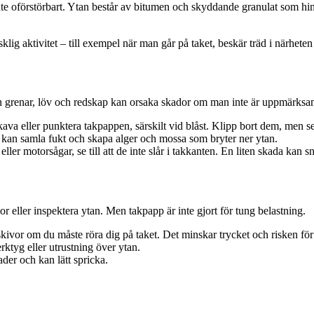
inte oförstörbart. Ytan består av bitumen och skyddande granulat som hi
lig aktivitet – till exempel när man går på taket, beskär träd i närheten
en grenar, löv och redskap kan orsaka skador om man inte är uppmärksa
a eller punktera takpappen, särskilt vid blåst. Klipp bort dem, men se til
 kan samla fukt och skapa alger och mossa som bryter ner ytan.
ler motorsågar, se till att de inte slår i takkanten. En liten skada kan sn
r eller inspektera ytan. Men takpapp är inte gjort för tung belastning.
ivor om du måste röra dig på taket. Det minskar trycket och risken för
rktyg eller utrustning över ytan.
der och kan lätt spricka.