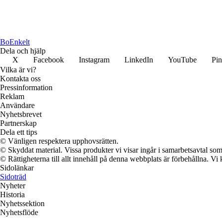
Bo
Enkelt
Dela och hjälp
X
Facebook
Instagram
LinkedIn
YouTube
Pin
Vilka är vi?
Kontakta oss
Pressinformation
Reklam
Användare
Nyhetsbrevet
Partnerskap
Dela ett tips
© Vänligen respektera upphovsrätten.
© Skyddat material. Vissa produkter vi visar ingår i samarbetsavtal so
© Rättigheterna till allt innehåll på denna webbplats är förbehållna. V
Sidolänkar
Sidoträd
Nyheter
Historia
Nyhetssektion
Nyhetsflöde