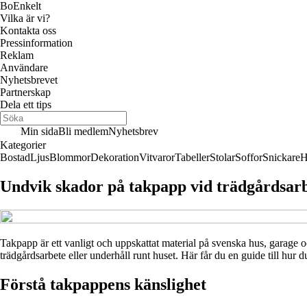
Bo
Enkelt
Vilka är vi?
Kontakta oss
Pressinformation
Reklam
Användare
Nyhetsbrevet
Partnerskap
Dela ett tips
Min sida
Bli medlem
Nyhetsbrev
Kategorier
Bostad
Ljus
Blommor
Dekoration
Vitvaror
Tabeller
Stolar
Soffor
Snickare
H
Undvik skador på takpapp vid trädgårdsarb
Takpapp är ett vanligt och uppskattat material på svenska hus, garage och
trädgårdsarbete eller underhåll runt huset. Här får du en guide till hur du
Förstå takpappens känslighet