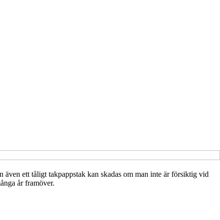
en även ett tåligt takpappstak kan skadas om man inte är försiktig vid
 många år framöver.