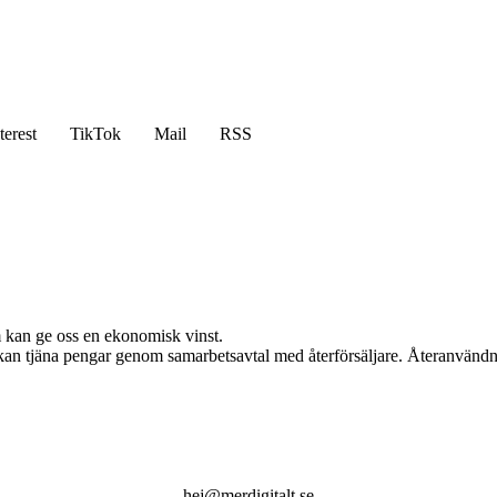
terest
TikTok
Mail
RSS
m kan ge oss en ekonomisk vinst.
i kan tjäna pengar genom samarbetsavtal med återförsäljare. Återanvändn
hej@merdigitalt.se