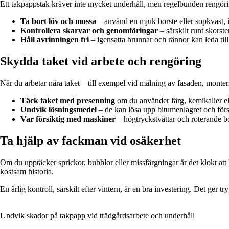
Ett takpappstak kräver inte mycket underhåll, men regelbunden rengöri
Ta bort löv och mossa
– använd en mjuk borste eller sopkvast, i
Kontrollera skarvar och genomföringar
– särskilt runt skorst
Håll avrinningen fri
– igensatta brunnar och rännor kan leda till
Skydda taket vid arbete och rengöring
När du arbetar nära taket – till exempel vid målning av fasaden, monteri
Täck taket med presenning
om du använder färg, kemikalier el
Undvik lösningsmedel
– de kan lösa upp bitumenlagret och förs
Var försiktig med maskiner
– högtryckstvättar och roterande bo
Ta hjälp av fackman vid osäkerhet
Om du upptäcker sprickor, bubblor eller missfärgningar är det klokt att
kostsam historia.
En årlig kontroll, särskilt efter vintern, är en bra investering. Det ger t
Undvik skador på takpapp vid trädgårdsarbete och underhåll