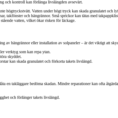
ng och kontroll kan förlänga livslängden avsevärt.
nte högtryckstvätt. Vatten under högt tryck kan skada granulatet och lyft
enar, takfönster och hängrännor. Små sprickor kan tätas med takpappkliste
 stående vatten, vilket ökar risken för läckage.
ng av hängrännor eller installation av solpaneler – är det viktigt att sk
ler verktyg som kan repa ytan.
töra skyddet.
rstar kan skada granulatet och förkorta takets livslängd.
 låta en takläggare bedöma skadan. Mindre reparationer kan ofta åtgärdas
rygghet och förlänger takets livslängd.