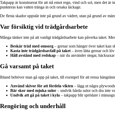
Takpapp är konstruerat för att stå emot regn, vind och sol, men det är 
punkteras kan vatten tränga in och orsaka läckage.
De flesta skador uppstår inte på grund av vädret, utan på grund av mänsk
Var försiktig vid trädgårdsarbete
Många tänker inte på att vanligt trädgårdsarbete kan påverka taket. M
Beskär träd med omsorg
– grenar som hänger över taket kan skav
Kasta inte trädgårdsavfall på taket
– även lätta grenar och löv
Håll avstånd med redskap
– när du använder stegar, häcksaxar el
Gå varsamt på taket
Ibland behöver man gå upp på taket, till exempel för att rensa hängränno
Använd skivor för att fördela vikten
– lägg ut några plywoodsk
Bär skor med mjuka sulor
– undvik hårda sulor och dra inte ve
Undvik att gå på taket i kyla
– takpapp blir sprödare i minusgra
Rengöring och underhåll