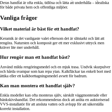
Deras handfat är ofta enkla, tidlösa och lätta att underhålla – idealiska
för både privata hem och offentliga miljöer.
Vanliga frågor
Vilket material är bäst för ett handfat?
Keramik är det vanligaste valet eftersom det är slitstarkt och lätt att
rengöra. Natursten och komposit ger ett mer exklusivt uttryck men
kräver lite mer underhåll.
Hur rengör man ett handfat bäst?
Använd milda rengöringsmedel och en mjuk trasa. Undvik skurpulver
och hårda svampar som kan repa ytan. Kalkfläckar tas enkelt bort med
ättika eller ett kalkborttagningsmedel avsett för badrum.
Kan man montera ett handfat själv?
Enkla modeller kan ofta monteras själv, särskilt väggmonterade eller
bänkskivshandfat. Det rekommenderas dock att anlita en auktoriserad
VVS-installatör för att ansluta vatten och avlopp för att säkerställa
korrekt installation.