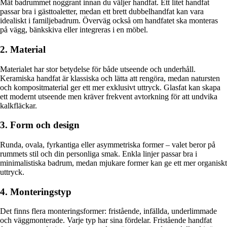
Mät badrummet noggrant innan du väljer handfat. Ett litet handfat
passar bra i gästtoaletter, medan ett brett dubbelhandfat kan vara
idealiskt i familjebadrum. Överväg också om handfatet ska monteras
på vägg, bänkskiva eller integreras i en möbel.
2. Material
Materialet har stor betydelse för både utseende och underhåll.
Keramiska handfat är klassiska och lätta att rengöra, medan natursten
och kompositmaterial ger ett mer exklusivt uttryck. Glasfat kan skapa
ett modernt utseende men kräver frekvent avtorkning för att undvika
kalkfläckar.
3. Form och design
Runda, ovala, fyrkantiga eller asymmetriska former – valet beror på
rummets stil och din personliga smak. Enkla linjer passar bra i
minimalistiska badrum, medan mjukare former kan ge ett mer organiskt
uttryck.
4. Monteringstyp
Det finns flera monteringsformer: fristående, infällda, underlimmade
och väggmonterade. Varje typ har sina fördelar. Fristående handfat