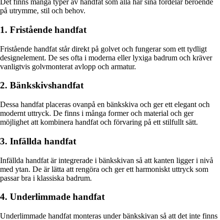
Det finns många typer av handfat som alla har sina fördelar beroende
på utrymme, stil och behov.
1. Fristående handfat
Fristående handfat står direkt på golvet och fungerar som ett tydligt
designelement. De ses ofta i moderna eller lyxiga badrum och kräver
vanligtvis golvmonterat avlopp och armatur.
2. Bänkskivshandfat
Dessa handfat placeras ovanpå en bänkskiva och ger ett elegant och
modernt uttryck. De finns i många former och material och ger
möjlighet att kombinera handfat och förvaring på ett stilfullt sätt.
3. Infällda handfat
Infällda handfat är integrerade i bänkskivan så att kanten ligger i nivå
med ytan. De är lätta att rengöra och ger ett harmoniskt uttryck som
passar bra i klassiska badrum.
4. Underlimmade handfat
Underlimmade handfat monteras under bänkskivan så att det inte finns