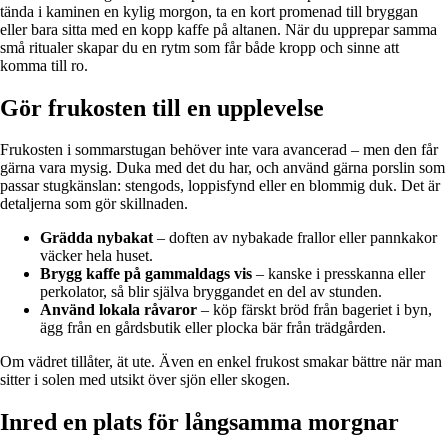
tända i kaminen en kylig morgon, ta en kort promenad till bryggan
eller bara sitta med en kopp kaffe på altanen. När du upprepar samma
små ritualer skapar du en rytm som får både kropp och sinne att
komma till ro.
Gör frukosten till en upplevelse
Frukosten i sommarstugan behöver inte vara avancerad – men den får
gärna vara mysig. Duka med det du har, och använd gärna porslin som
passar stugkänslan: stengods, loppisfynd eller en blommig duk. Det är
detaljerna som gör skillnaden.
Grädda nybakat
– doften av nybakade frallor eller pannkakor
väcker hela huset.
Brygg kaffe på gammaldags vis
– kanske i presskanna eller
perkolator, så blir själva bryggandet en del av stunden.
Använd lokala råvaror
– köp färskt bröd från bageriet i byn,
ägg från en gårdsbutik eller plocka bär från trädgården.
Om vädret tillåter, ät ute. Även en enkel frukost smakar bättre när man
sitter i solen med utsikt över sjön eller skogen.
Inred en plats för långsamma morgnar