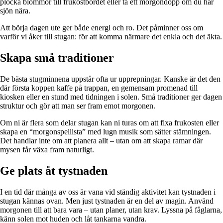
plocka blommor till frukostbordet eller ta ett morgondopp om du har
sjön nära.
Att börja dagen ute ger både energi och ro. Det påminner oss om
varför vi åker till stugan: för att komma närmare det enkla och det äkta.
Skapa små traditioner
De bästa stugminnena uppstår ofta ur upprepningar. Kanske är det den
där första koppen kaffe på trappan, en gemensam promenad till
kiosken eller en stund med tidningen i solen. Små traditioner ger dagen
struktur och gör att man ser fram emot morgonen.
Om ni är flera som delar stugan kan ni turas om att fixa frukosten eller
skapa en “morgonspellista” med lugn musik som sätter stämningen.
Det handlar inte om att planera allt – utan om att skapa ramar där
mysen får växa fram naturligt.
Ge plats åt tystnaden
I en tid där många av oss är vana vid ständig aktivitet kan tystnaden i
stugan kännas ovan. Men just tystnaden är en del av magin. Använd
morgonen till att bara vara – utan planer, utan krav. Lyssna på fåglarna,
känn solen mot huden och låt tankarna vandra.