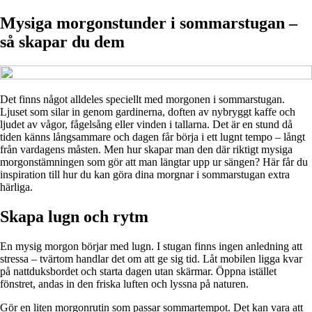
Mysiga morgonstunder i sommarstugan –
så skapar du dem
Det finns något alldeles speciellt med morgonen i sommarstugan.
Ljuset som silar in genom gardinerna, doften av nybryggt kaffe och
ljudet av vågor, fågelsång eller vinden i tallarna. Det är en stund då
tiden känns långsammare och dagen får börja i ett lugnt tempo – långt
från vardagens måsten. Men hur skapar man den där riktigt mysiga
morgonstämningen som gör att man längtar upp ur sängen? Här får du
inspiration till hur du kan göra dina morgnar i sommarstugan extra
härliga.
Skapa lugn och rytm
En mysig morgon börjar med lugn. I stugan finns ingen anledning att
stressa – tvärtom handlar det om att ge sig tid. Låt mobilen ligga kvar
på nattduksbordet och starta dagen utan skärmar. Öppna istället
fönstret, andas in den friska luften och lyssna på naturen.
Gör en liten morgonrutin som passar sommartempot. Det kan vara att