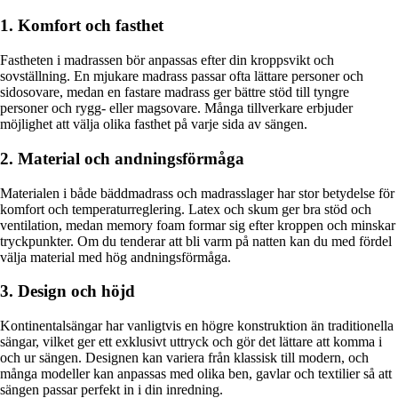
1. Komfort och fasthet
Fastheten i madrassen bör anpassas efter din kroppsvikt och
sovställning. En mjukare madrass passar ofta lättare personer och
sidosovare, medan en fastare madrass ger bättre stöd till tyngre
personer och rygg- eller magsovare. Många tillverkare erbjuder
möjlighet att välja olika fasthet på varje sida av sängen.
2. Material och andningsförmåga
Materialen i både bäddmadrass och madrasslager har stor betydelse för
komfort och temperaturreglering. Latex och skum ger bra stöd och
ventilation, medan memory foam formar sig efter kroppen och minskar
tryckpunkter. Om du tenderar att bli varm på natten kan du med fördel
välja material med hög andningsförmåga.
3. Design och höjd
Kontinentalsängar har vanligtvis en högre konstruktion än traditionella
sängar, vilket ger ett exklusivt uttryck och gör det lättare att komma i
och ur sängen. Designen kan variera från klassisk till modern, och
många modeller kan anpassas med olika ben, gavlar och textilier så att
sängen passar perfekt in i din inredning.