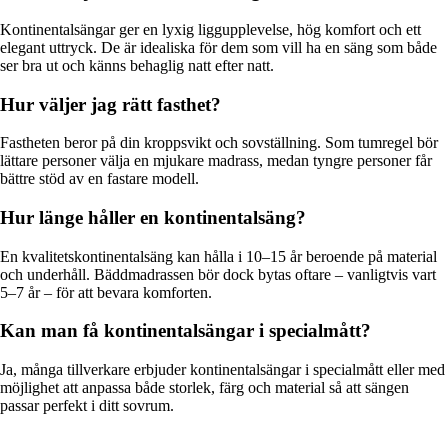
Kontinentalsängar ger en lyxig liggupplevelse, hög komfort och ett
elegant uttryck. De är idealiska för dem som vill ha en säng som både
ser bra ut och känns behaglig natt efter natt.
Hur väljer jag rätt fasthet?
Fastheten beror på din kroppsvikt och sovställning. Som tumregel bör
lättare personer välja en mjukare madrass, medan tyngre personer får
bättre stöd av en fastare modell.
Hur länge håller en kontinentalsäng?
En kvalitetskontinentalsäng kan hålla i 10–15 år beroende på material
och underhåll. Bäddmadrassen bör dock bytas oftare – vanligtvis vart
5–7 år – för att bevara komforten.
Kan man få kontinentalsängar i specialmått?
Ja, många tillverkare erbjuder kontinentalsängar i specialmått eller med
möjlighet att anpassa både storlek, färg och material så att sängen
passar perfekt i ditt sovrum.