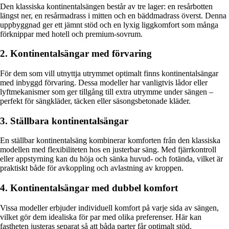
Den klassiska kontinentalsängen består av tre lager: en resårbotten
längst ner, en resårmadrass i mitten och en bäddmadrass överst. Denna
uppbyggnad ger ett jämnt stöd och en lyxig liggkomfort som många
förknippar med hotell och premium-sovrum.
2. Kontinentalsängar med förvaring
För dem som vill utnyttja utrymmet optimalt finns kontinentalsängar
med inbyggd förvaring. Dessa modeller har vanligtvis lådor eller
lyftmekanismer som ger tillgång till extra utrymme under sängen –
perfekt för sängkläder, täcken eller säsongsbetonade kläder.
3. Ställbara kontinentalsängar
En ställbar kontinentalsäng kombinerar komforten från den klassiska
modellen med flexibiliteten hos en justerbar säng. Med fjärrkontroll
eller appstyrning kan du höja och sänka huvud- och fotända, vilket är
praktiskt både för avkoppling och avlastning av kroppen.
4. Kontinentalsängar med dubbel komfort
Vissa modeller erbjuder individuell komfort på varje sida av sängen,
vilket gör dem idealiska för par med olika preferenser. Här kan
fastheten justeras separat så att båda parter får optimalt stöd.