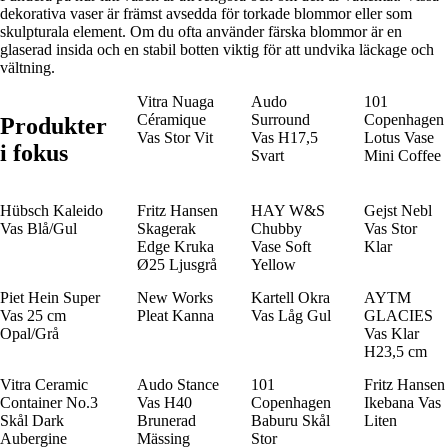
dekorativa vaser är främst avsedda för torkade blommor eller som
skulpturala element. Om du ofta använder färska blommor är en
glaserad insida och en stabil botten viktig för att undvika läckage och
vältning.
Vitra Nuaga
Audo
101
Céramique
Surround
Copenhagen
Produkter
Vas Stor Vit
Vas H17,5
Lotus Vase
i fokus
Svart
Mini Coffee
Hübsch Kaleido
Fritz Hansen
HAY W&S
Gejst Nebl
Vas Blå/Gul
Skagerak
Chubby
Vas Stor
Edge Kruka
Vase Soft
Klar
Ø25 Ljusgrå
Yellow
Piet Hein Super
New Works
Kartell Okra
AYTM
Vas 25 cm
Pleat Kanna
Vas Låg Gul
GLACIES
Opal/Grå
Vas Klar
H23,5 cm
Vitra Ceramic
Audo Stance
101
Fritz Hansen
Container No.3
Vas H40
Copenhagen
Ikebana Vas
Skål Dark
Brunerad
Baburu Skål
Liten
Aubergine
Mässing
Stor