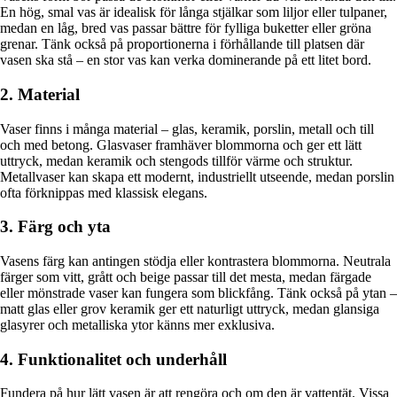
En hög, smal vas är idealisk för långa stjälkar som liljor eller tulpaner,
medan en låg, bred vas passar bättre för fylliga buketter eller gröna
grenar. Tänk också på proportionerna i förhållande till platsen där
vasen ska stå – en stor vas kan verka dominerande på ett litet bord.
2. Material
Vaser finns i många material – glas, keramik, porslin, metall och till
och med betong. Glasvaser framhäver blommorna och ger ett lätt
uttryck, medan keramik och stengods tillför värme och struktur.
Metallvaser kan skapa ett modernt, industriellt utseende, medan porslin
ofta förknippas med klassisk elegans.
3. Färg och yta
Vasens färg kan antingen stödja eller kontrastera blommorna. Neutrala
färger som vitt, grått och beige passar till det mesta, medan färgade
eller mönstrade vaser kan fungera som blickfång. Tänk också på ytan –
matt glas eller grov keramik ger ett naturligt uttryck, medan glansiga
glasyrer och metalliska ytor känns mer exklusiva.
4. Funktionalitet och underhåll
Fundera på hur lätt vasen är att rengöra och om den är vattentät. Vissa