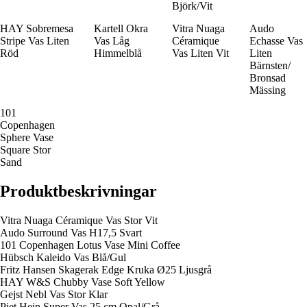
Björk/Vit
HAY Sobremesa
Kartell Okra
Vitra Nuaga
Audo
Stripe Vas Liten
Vas Låg
Céramique
Echasse Vas
Röd
Himmelblå
Vas Liten Vit
Liten
Bärnsten/
Bronsad
Mässing
101
Copenhagen
Sphere Vase
Square Stor
Sand
Produktbeskrivningar
Vitra Nuaga Céramique Vas Stor Vit
Audo Surround Vas H17,5 Svart
101 Copenhagen Lotus Vase Mini Coffee
Hübsch Kaleido Vas Blå/Gul
Fritz Hansen Skagerak Edge Kruka Ø25 Ljusgrå
HAY W&S Chubby Vase Soft Yellow
Gejst Nebl Vas Stor Klar
Piet Hein Super Vas 25 cm Opal/Grå