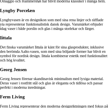
Omaggio och Hammershøi har blivit moderna klassiker i många hem.
Lyngby Porcelæn
Lyngbyvasen är en designikon som med sina rena linjer och räfflade
yta representerar funktionalistisk dansk design. Varumärket erbjuder
idag vaser i både porslin och glas i många storlekar och färger.
Iittala
Det finska varumärket Iittala är känt för sina glasprodukter, inklusive
den berömda Aalto-vasen, som med sina böljande former har blivit en
symbol för nordisk design. Iittala kombinerar estetik med funktionalitet
och hög kvalitet.
Georg Jensen
Georg Jensen förenar skandinavisk minimalism med lyxiga material.
Deras vaser i rostfritt stål och glas är eleganta och tidlösa och passar
perfekt i moderna inredningar.
Ferm Living
Ferm Living representerar den moderna designriktningen med fokus på