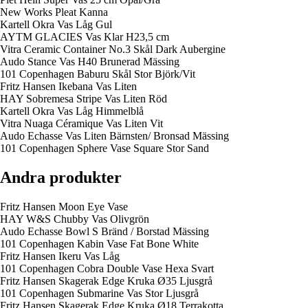
New Works Pleat Kanna
Kartell Okra Vas Låg Gul
AYTM GLACIES Vas Klar H23,5 cm
Vitra Ceramic Container No.3 Skål Dark Aubergine
Audo Stance Vas H40 Brunerad Mässing
101 Copenhagen Baburu Skål Stor Björk/Vit
Fritz Hansen Ikebana Vas Liten
HAY Sobremesa Stripe Vas Liten Röd
Kartell Okra Vas Låg Himmelblå
Vitra Nuaga Céramique Vas Liten Vit
Audo Echasse Vas Liten Bärnsten/ Bronsad Mässing
101 Copenhagen Sphere Vase Square Stor Sand
Andra produkter
Fritz Hansen Moon Eye Vase
HAY W&S Chubby Vas Olivgrön
Audo Echasse Bowl S Bränd / Borstad Mässing
101 Copenhagen Kabin Vase Fat Bone White
Fritz Hansen Ikeru Vas Låg
101 Copenhagen Cobra Double Vase Hexa Svart
Fritz Hansen Skagerak Edge Kruka Ø35 Ljusgrå
101 Copenhagen Submarine Vas Stor Ljusgrå
Fritz Hansen Skagerak Edge Kruka Ø18 Terrakotta