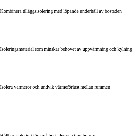
Kombinera tilläggsisolering med löpande underhåll av bostaden
Isoleringsmaterial som minskar behovet av uppvärmning och kylning
Isolera värmerör och undvik värmeförlust mellan rummen
Hållbar isolering för små bostäder och tiny houses