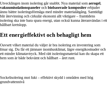
Utvecklingen inom isolering går snabbt. Nya material som
aerogel
,
vakuumisolationspaneler
och
biobaserade kompositer
erbjuder
ännu bättre isoleringsförmåga med mindre materialåtgång. Samtidigt
blir återvinning och cirkulär ekonomi allt viktigare – framtidens
isolering ska inte bara spara energi, utan också kunna återanvändas i ett
hållbart kretslopp.
Ett energieffektivt och behagligt hem
Oavsett vilket material du väljer är bra isolering en investering som
lönar sig. Du får ett jämnare inomhusklimat, lägre energikostnader och
ett mindre klimatavtryck. Med rätt isoleringsmaterial kan du skapa ett
hem som är både bekvämt och hållbart – året runt.
Sockelisolering mot fukt – effektivt skydd i områden med hög
grundvattennivå