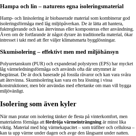
Hampa och lin – naturens egna isoleringsmaterial
Hamp- och linisolering är biobaserade material som kombinerar god
isoleringsförmåga med låg miljöpåverkan. De är lätta att hantera,
fuktreglerande och kan återvinnas eller komposteras efter användning.
Även om de fortfarande är något dyrare än traditionella material, ökar
intresset i takt med att fler väljer klimatsmarta bygglösningar.
Skumisolering – effektivt men med miljöhänsyn
Polyuretanskum (PUR) och expanderad polystyren (EPS) har mycket
låg värmeledningsförmåga och används ofta där utrymmet är
begränsat. De är dock baserade på fossila råvaror och kan vara svåra
att återvinna. Skumisolering kan vara en bra lösning i vissa
konstruktioner, men bör användas med eftertanke om man vill bygga
miljövänligt.
Isolering som även kyler
När man pratar om isolering tänker de flesta på vinterkomfort, men
materialens förmåga att
fördröja värmeinträngning
är minst lika
viktig. Material med hög värmekapacitet – som träfiber och cellulosa –
kan ta upp värme under dagen och avge den långsamt under natten.