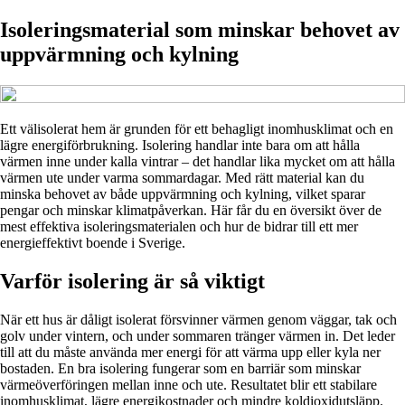
Isoleringsmaterial som minskar behovet av
uppvärmning och kylning
Ett välisolerat hem är grunden för ett behagligt inomhusklimat och en
lägre energiförbrukning. Isolering handlar inte bara om att hålla
värmen inne under kalla vintrar – det handlar lika mycket om att hålla
värmen ute under varma sommardagar. Med rätt material kan du
minska behovet av både uppvärmning och kylning, vilket sparar
pengar och minskar klimatpåverkan. Här får du en översikt över de
mest effektiva isoleringsmaterialen och hur de bidrar till ett mer
energieffektivt boende i Sverige.
Varför isolering är så viktigt
När ett hus är dåligt isolerat försvinner värmen genom väggar, tak och
golv under vintern, och under sommaren tränger värmen in. Det leder
till att du måste använda mer energi för att värma upp eller kyla ner
bostaden. En bra isolering fungerar som en barriär som minskar
värmeöverföringen mellan inne och ute. Resultatet blir ett stabilare
inomhusklimat, lägre energikostnader och mindre koldioxidutsläpp.