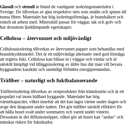
Glasull
och
stenull
är bland de vanligaste isoleringsmaterialen i
Sverige. De tillverkas av glas respektive sten som smälts och spinns till
tunna fibrer. Materialet har hög isoleringsförmåga, är brandsäkert och
enkelt att arbeta med. Mineralull passar för väggar, tak och golv och
har dessutom ljuddämpande egenskaper.
Cellulosa – återvunnet och miljövänligt
Cellulosaisolering tillverkas av återvunnet papper som behandlas med
brandskyddsmedel. Det är ett miljövänligt alternativ med god förmåga
att reglera fukt. Cellulosa kan blåsas in i väggar och vindar och är
särskilt lämpligt vid tilläggsisolering av äldre hus där man vill bevara
byggnadens karaktär och samtidigt förbättra energiprestandan.
Träfiber – naturligt och fuktbalanserande
Träfiberisolering tillverkas av restprodukter från träindustrin och är ett
populärt val inom hållbart byggande. Materialet har hög
värmekapacitet, vilket innebär att det kan lagra värme under dagen och
avge den långsamt under natten. Det gör träfiber särskilt effektivt för
att hålla huset svalt under sommaren och varmt under vintern.
Dessutom är det diffusionsöppet, vilket gör att huset kan "andas" och
minskar risken för fuktskador.