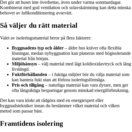
Det gör att huset inte överhettas, även under varma sommardagar.
Kombinerat med god ventilation och solavskärmning kan detta minska
behovet av luftkonditionering avsevärt.
Så väljer du rätt material
Valet av isoleringsmaterial beror på flera faktorer:
Byggnadens typ och ålder
– äldre hus kräver ofta flexibla
lösningar, medan nybyggnation kan planeras med högisolerande
material från början.
Miljöhänsyn
– välj material med lågt koldioxidavtryck och lång
livslängd.
Fuktförhållanden
– i fuktiga miljöer bör du välja material som
kan hantera fukt utan att förlora isoleringsförmåga.
Pris och tillgång
– naturliga material kan vara dyrare, men ger
ofta långsiktiga besparingar genom minskad energiförbrukning.
Det kan vara klokt att rådgöra med en energiexpert eller
byggnadstekniker innan du bestämmer vilket material och vilken
metod som passar bäst.
Framtidens isolering