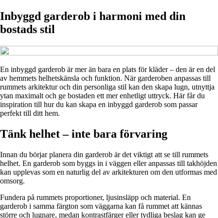
Inbyggd garderob i harmoni med din
bostads stil
En inbyggd garderob är mer än bara en plats för kläder – den är en del
av hemmets helhetskänsla och funktion. När garderoben anpassas till
rummets arkitektur och din personliga stil kan den skapa lugn, utnyttja
ytan maximalt och ge bostaden ett mer enhetligt uttryck. Här får du
inspiration till hur du kan skapa en inbyggd garderob som passar
perfekt till ditt hem.
Tänk helhet – inte bara förvaring
Innan du börjar planera din garderob är det viktigt att se till rummets
helhet. En garderob som byggs in i väggen eller anpassas till takhöjden
kan upplevas som en naturlig del av arkitekturen om den utformas med
omsorg.
Fundera på rummets proportioner, ljusinsläpp och material. En
garderob i samma färgton som väggarna kan få rummet att kännas
större och lugnare, medan kontrastfärger eller tydliga beslag kan ge