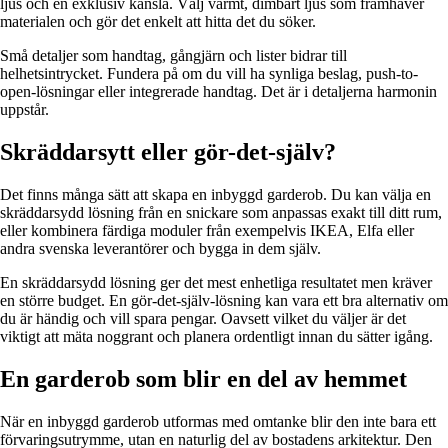
ljus och en exklusiv känsla. Välj varmt, dimbart ljus som framhäver
materialen och gör det enkelt att hitta det du söker.
Små detaljer som handtag, gångjärn och lister bidrar till
helhetsintrycket. Fundera på om du vill ha synliga beslag, push-to-
open-lösningar eller integrerade handtag. Det är i detaljerna harmonin
uppstår.
Skräddarsytt eller gör-det-själv?
Det finns många sätt att skapa en inbyggd garderob. Du kan välja en
skräddarsydd lösning från en snickare som anpassas exakt till ditt rum,
eller kombinera färdiga moduler från exempelvis IKEA, Elfa eller
andra svenska leverantörer och bygga in dem själv.
En skräddarsydd lösning ger det mest enhetliga resultatet men kräver
en större budget. En gör-det-själv-lösning kan vara ett bra alternativ om
du är händig och vill spara pengar. Oavsett vilket du väljer är det
viktigt att mäta noggrant och planera ordentligt innan du sätter igång.
En garderob som blir en del av hemmet
När en inbyggd garderob utformas med omtanke blir den inte bara ett
förvaringsutrymme, utan en naturlig del av bostadens arkitektur. Den