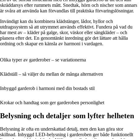
skräddarsys efter rummets mått. Snedtak, hörn och nischer som annars
är svåra att använda kan förvandlas till praktiska förvaringslösningar.
Invändigt kan du kombinera klädstänger, lådor, hyllor och
utdragssystem så att utrymmet används effektivt. Fundera på vad du
har mest av – kläder på galge, skor, väskor eller sängkläder – och
planera efter det. En genomtänkt inredning gör det lättare att hålla
ordning och skapar en känsla av harmoni i vardagen.
Olika typer av garderober – se variationerna
Klädställ – så väljer du mellan de många alternativen
Inbyggd garderob i harmoni med din bostads stil
Krokar och handtag som ger garderoben personlighet
Belysning och detaljer som lyfter helheten
Belysning är ofta en underskattad detalj, men den kan göra stor
skillnad. Inbyggd LED-belysning i garderoben ger både funktionellt