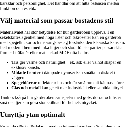
karaktär och personlighet. Det handlar om att hitta balansen mellan
funktion och estetik.
Välj material som passar bostadens stil
Materialvalet har stor betydelse för hur garderoben upplevs. I en
sekelskifteslägenhet med höga lister och takrosetter kan en garderob
med spegelluckor och mässingsbeslag förstärka den klassiska känslan.
I ett modernt hem med raka linjer och stora fönsterpartier passar släta
fronter i träfanér eller mattlackad MDF ofta bättre.
Trä
ger värme och naturlighet – ek, ask eller valnöt skapar en
exklusiv känsla.
Målade fronter
i dämpade nyanser kan smälta in diskret i
väggen.
Spegeldörrar
reflekterar ljus och får små rum att kännas större.
Glas och metall
kan ge ett mer industriellt eller samtida uttryck.
Tänk också på hur garderoben samspelar med golv, dörrar och lister –
små detaljer kan göra stor skillnad för helhetsintrycket.
Utnyttja ytan optimalt
En av de största fördelarna med en inbyggd garderob är att den kan