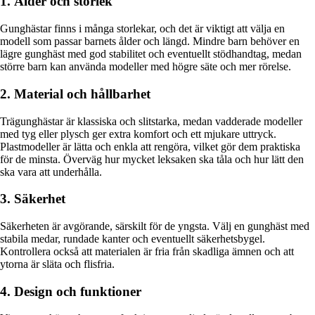
1. Ålder och storlek
Gunghästar finns i många storlekar, och det är viktigt att välja en
modell som passar barnets ålder och längd. Mindre barn behöver en
lägre gunghäst med god stabilitet och eventuellt stödhandtag, medan
större barn kan använda modeller med högre säte och mer rörelse.
2. Material och hållbarhet
Trägunghästar är klassiska och slitstarka, medan vadderade modeller
med tyg eller plysch ger extra komfort och ett mjukare uttryck.
Plastmodeller är lätta och enkla att rengöra, vilket gör dem praktiska
för de minsta. Överväg hur mycket leksaken ska tåla och hur lätt den
ska vara att underhålla.
3. Säkerhet
Säkerheten är avgörande, särskilt för de yngsta. Välj en gunghäst med
stabila medar, rundade kanter och eventuellt säkerhetsbygel.
Kontrollera också att materialen är fria från skadliga ämnen och att
ytorna är släta och flisfria.
4. Design och funktioner