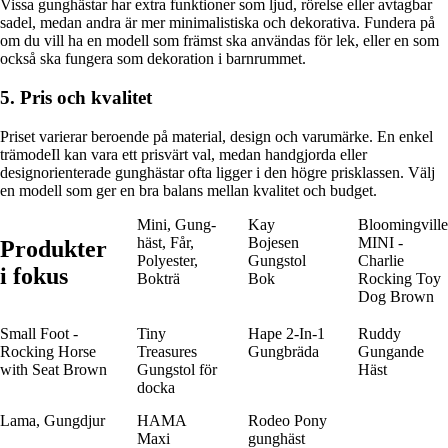
Vissa gunghästar har extra funktioner som ljud, rörelse eller avtagbar
sadel, medan andra är mer minimalistiska och dekorativa. Fundera på
om du vill ha en modell som främst ska användas för lek, eller en som
också ska fungera som dekoration i barnrummet.
5. Pris och kvalitet
Priset varierar beroende på material, design och varumärke. En enkel
trämodeIl kan vara ett prisvärt val, medan handgjorda eller
designorienterade gunghästar ofta ligger i den högre prisklassen. Välj
en modell som ger en bra balans mellan kvalitet och budget.
Mini, Gung­
Kay
Bloomingville
häst, Får,
Bojesen
MINI -
Produkter
Polyester,
Gungstol
Charlie
i fokus
Bokträ
Bok
Rocking Toy
Dog Brown
Small Foot -
Tiny
Hape 2-In-1
Ruddy
Rocking Horse
Treasures
Gungbräda
Gungande
with Seat Brown
Gungstol för
Häst
docka
Lama, Gungdjur
HAMA
Rodeo Pony
Maxi
gunghäst