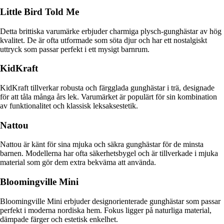
Little Bird Told Me
Detta brittiska varumärke erbjuder charmiga plysch-gunghästar av hög
kvalitet. De är ofta utformade som söta djur och har ett nostalgiskt
uttryck som passar perfekt i ett mysigt barnrum.
KidKraft
KidKraft tillverkar robusta och färgglada gunghästar i trä, designade
för att tåla många års lek. Varumärket är populärt för sin kombination
av funktionalitet och klassisk leksaksestetik.
Nattou
Nattou är känt för sina mjuka och säkra gunghästar för de minsta
barnen. Modellerna har ofta säkerhetsbygel och är tillverkade i mjuka
material som gör dem extra bekväma att använda.
Bloomingville Mini
Bloomingville Mini erbjuder designorienterade gunghästar som passar
perfekt i moderna nordiska hem. Fokus ligger på naturliga material,
dämpade färger och estetisk enkelhet.