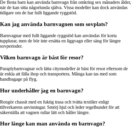
De flesta barn kan använda barnvagn från omkring sex månaders ålder,
när de kan sitta någorlunda själva. Vissa modeller kan dock användas
tidigare om de har fullt liggande ryggstöd.
Kan jag använda barnvagnen som sovplats?
Barnvagnar med fullt liggande ryggstöd kan användas för korta
tupplurar, men de bör inte ersätta en liggvagn eller säng för längre
sovperioder.
Vilken barnvagn är bäst för resor?
Paraplybarnvagnar och lätta citymodeller är bäst för resor eftersom de
är enkla att fälla ihop och transportera. Många kan tas med som
handbagage på flyg.
Hur underhåller jag en barnvagn?
Rengör chassit med en fuktig trasa och tvätta textilier enligt
tillverkarens anvisningar. Smörj hjul och leder regelbundet för att
säkerställa att vagnen rullar lätt och håller längre.
Hur länge kan man använda en barnvagn?