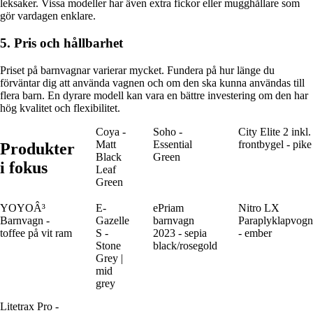
leksaker. Vissa modeller har även extra fickor eller mugghållare som
gör vardagen enklare.
5. Pris och hållbarhet
Priset på barnvagnar varierar mycket. Fundera på hur länge du
förväntar dig att använda vagnen och om den ska kunna användas till
flera barn. En dyrare modell kan vara en bättre investering om den har
hög kvalitet och flexibilitet.
Coya -
Soho -
City Elite 2 inkl.
Matt
Essential
frontbygel - pike
Produkter
Black
Green
i fokus
Leaf
Green
YOYOÂ³
E-
ePriam
Nitro LX
Barnvagn -
Gazelle
barnvagn
Paraplyklapvogn
toffee på vit ram
S -
2023 - sepia
- ember
Stone
black/rosegold
Grey |
mid
grey
Litetrax Pro -