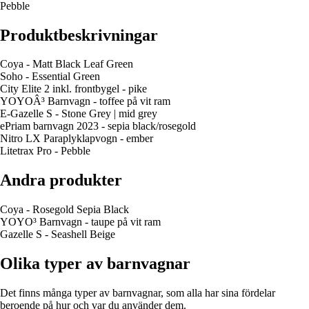
Pebble
Produktbeskrivningar
Coya - Matt Black Leaf Green
Soho - Essential Green
City Elite 2 inkl. frontbygel - pike
YOYOÂ³ Barnvagn - toffee på vit ram
E-Gazelle S - Stone Grey | mid grey
ePriam barnvagn 2023 - sepia black/rosegold
Nitro LX Paraplyklapvogn - ember
Litetrax Pro - Pebble
Andra produkter
Coya - Rosegold Sepia Black
YOYO³ Barnvagn - taupe på vit ram
Gazelle S - Seashell Beige
Olika typer av barnvagnar
Det finns många typer av barnvagnar, som alla har sina fördelar
beroende på hur och var du använder dem.