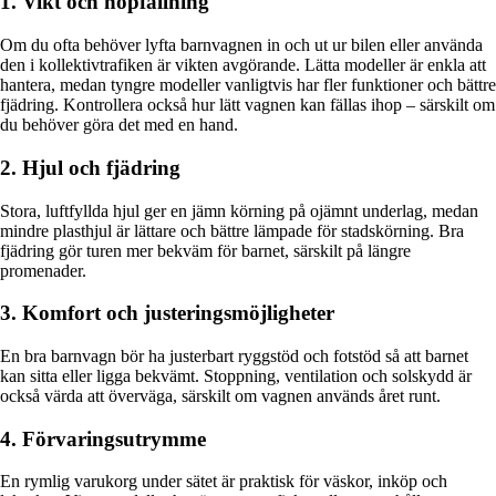
1. Vikt och hopfällning
Om du ofta behöver lyfta barnvagnen in och ut ur bilen eller använda
den i kollektivtrafiken är vikten avgörande. Lätta modeller är enkla att
hantera, medan tyngre modeller vanligtvis har fler funktioner och bättre
fjädring. Kontrollera också hur lätt vagnen kan fällas ihop – särskilt om
du behöver göra det med en hand.
2. Hjul och fjädring
Stora, luftfyllda hjul ger en jämn körning på ojämnt underlag, medan
mindre plasthjul är lättare och bättre lämpade för stadskörning. Bra
fjädring gör turen mer bekväm för barnet, särskilt på längre
promenader.
3. Komfort och justeringsmöjligheter
En bra barnvagn bör ha justerbart ryggstöd och fotstöd så att barnet
kan sitta eller ligga bekvämt. Stoppning, ventilation och solskydd är
också värda att överväga, särskilt om vagnen används året runt.
4. Förvaringsutrymme
En rymlig varukorg under sätet är praktisk för väskor, inköp och