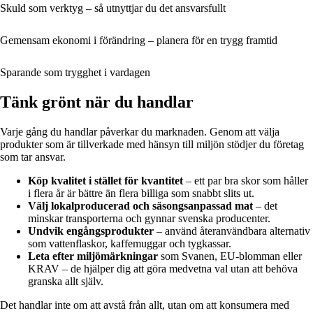
Skuld som verktyg – så utnyttjar du det ansvarsfullt
Gemensam ekonomi i förändring – planera för en trygg framtid
Sparande som trygghet i vardagen
Tänk grönt när du handlar
Varje gång du handlar påverkar du marknaden. Genom att välja
produkter som är tillverkade med hänsyn till miljön stödjer du företag
som tar ansvar.
Köp kvalitet i stället för kvantitet
– ett par bra skor som håller
i flera år är bättre än flera billiga som snabbt slits ut.
Välj lokalproducerad och säsongsanpassad mat
– det
minskar transporterna och gynnar svenska producenter.
Undvik engångsprodukter
– använd återanvändbara alternativ
som vattenflaskor, kaffemuggar och tygkassar.
Leta efter miljömärkningar
som Svanen, EU-blomman eller
KRAV – de hjälper dig att göra medvetna val utan att behöva
granska allt själv.
Det handlar inte om att avstå från allt, utan om att konsumera med