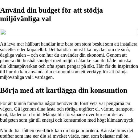
Använd din budget för att stödja
miljövänliga val
Att leva mer hållbart handlar inte bara om stora beslut som att installera
solceller eller köpa elbil. Det handlar minst lika mycket om de små,
dagliga valen – och om hur du använder din ekonomi. Genom att
planera ditt hushållsbudget med miljön i åtanke kan du både minska
din klimatpåverkan och ofta spara pengar på sikt. Här får du inspiration
till hur du kan använda din ekonomi som ett verktyg för att främja
miljövänliga val i vardagen.
Börja med att kartlägga din konsumtion
För att kunna förändra något behöver du först veta var pengarna tar
vägen. Gå igenom dina fasta och rörliga utgifter: el, värme, transport,
mat, kläder och fritid. Många blir förvånade över hur stor del av
budgeten som går till energi och konsumtion med högt klimatavtryck.
När du har fått en överblick kan du börja prioritera. Kanske finns det
utgifter som inte ger dig så mycket värde, men som belastar miljön.