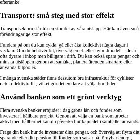
eftertanke.
Transport: små steg med stor effekt
Transportsektorn står för en stor del av våra utsläpp. Här kan även små
förändringar ge stor effekt.
Fundera på om du kan cykla, gå eller åka kollektivt några dagar i
veckan. Om du behöver bil, överväg en el- eller hybridmodell – de är
ofta dyrare i inköp men billigare i drift. Du kan också spara pengar och
minska utsläppen genom att samåka, planera ärenden smartare eller
använda bilpooler.
I många svenska städer finns dessutom bra infrastruktur för cyklister
och kollektivtrafik, vilket gör det enklare att välja bort bilen.
Använd banken som ett grönt verktyg
Flera svenska banker erbjuder i dag gröna lån och fonder som
investerar i hållbara projekt. Genom att välja en bank som arbetar
aktivt med hållbarhet kan du påverka hur kapitalet i samhället används.
Fråga din bank hur de investerar dina pengar, och överväg att flytta ditt
sparande eller din pension till fonder som satsar på förnybar energi,