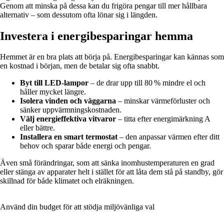
Genom att minska på dessa kan du frigöra pengar till mer hållbara
alternativ – som dessutom ofta lönar sig i längden.
Investera i energibesparingar hemma
Hemmet är en bra plats att börja på. Energibesparingar kan kännas som
en kostnad i början, men de betalar sig ofta snabbt.
Byt till LED-lampor
– de drar upp till 80 % mindre el och
håller mycket längre.
Isolera vinden och väggarna
– minskar värmeförluster och
sänker uppvärmningskostnaden.
Välj energieffektiva vitvaror
– titta efter energimärkning A
eller bättre.
Installera en smart termostat
– den anpassar värmen efter ditt
behov och sparar både energi och pengar.
Även små förändringar, som att sänka inomhustemperaturen en grad
eller stänga av apparater helt i stället för att låta dem stå på standby, gör
skillnad för både klimatet och elräkningen.
Använd din budget för att stödja miljövänliga val